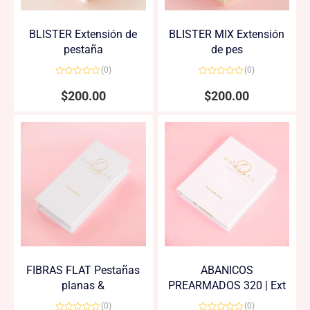
BLISTER Extensión de
BLISTER MIX Extensión
pestaña
de pes
(0)
(0)
Valorado
Valorado
en
en
$
200.00
$
200.00
0
0
de
de
5
5
FIBRAS FLAT Pestañas
ABANICOS
planas &
PREARMADOS 320 | Ext
(0)
(0)