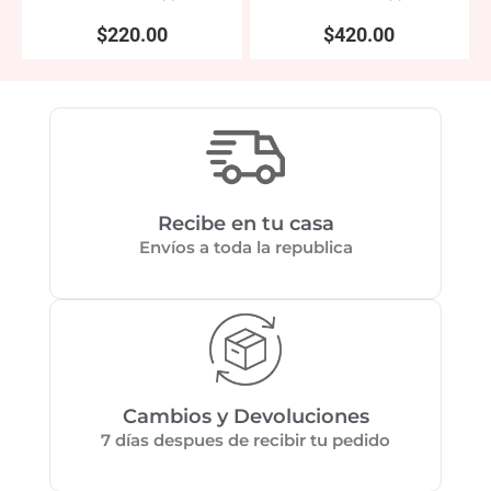
Valorado
Valorado
en
en
$
220.00
$
420.00
0
0
de
de
5
5
Recibe en tu casa
Envíos a toda la republica
Cambios y Devoluciones
7 días despues de recibir tu pedido