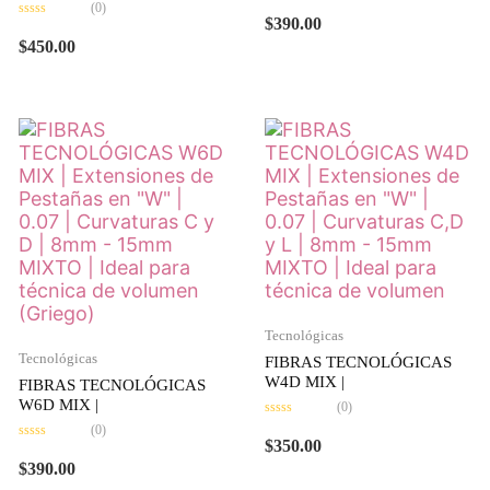
Valorado
(0)
en
$
390.00
Valorado
0
en
de
$
450.00
0
5
de
5
Tecnológicas
Tecnológicas
FIBRAS TECNOLÓGICAS
W4D MIX |
FIBRAS TECNOLÓGICAS
W6D MIX |
(0)
Valorado
(0)
en
$
350.00
Valorado
0
en
de
$
390.00
0
5
de