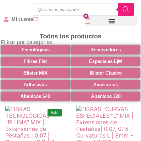
0
Mi cuenta
Todos los productos
Cursos / recurso digital
Todos los productos
Filtrar por categorias
Tecnológicas
Removedores
Fibras Flat
Especiales L|M
Blister MIX
Blister Clasico
Adhesivos
Accesorios
Abanicos 640
Abanicos 320
Sale!