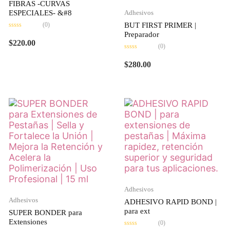
FIBRAS -CURVAS
ESPECIALES- &#8
Adhesivos
(0)
BUT FIRST PRIMER |
Valorado
Preparador
en
$
220.00
0
(0)
de
Valorado
5
en
$
280.00
0
de
5
Adhesivos
Adhesivos
ADHESIVO RAPID BOND |
para ext
SUPER BONDER para
Extensiones
(0)