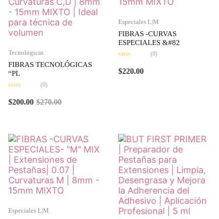
Especiales L|M
FIBRAS -CURVAS
ESPECIALES &#82
Tecnológicas
(0)
Valorado
FIBRAS TECNOLÓGICAS
en
$
220.00
“PL
0
de
(0)
5
Valorado
en
$
200.00
$
270.00
0
de
5
Especiales L|M